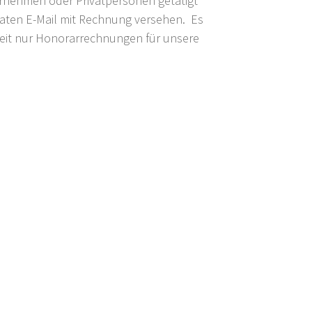
rnehmen oder Privatpersonen getätigt
raten E-Mail mit Rechnung versehen. Es
 Zeit nur Honorarrechnungen für unsere