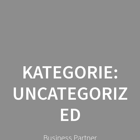
Zum
Inhalt
springen
KATEGORIE:
UNCATEGORIZ
ED
Business Partner