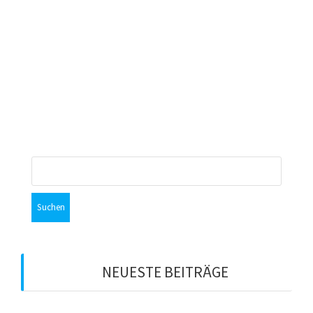
WEITERLESEN
leadseza
November 5, 2024
0
Suchen
nach:
NEUESTE BEITRÄGE
LEAD:CAMP PODCAST: FACES²-Modell