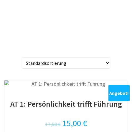
0 ITEMS -
0,00
€
Startseite
/ Produkte verschlagwortet mit
„Kommunikation“
Alle 3 Ergebnisse werden angezeigt
Angebot!
AT 1: Persönlichkeit trifft Führung
Ursprünglicher
Aktueller
15,00
€
17,50
€