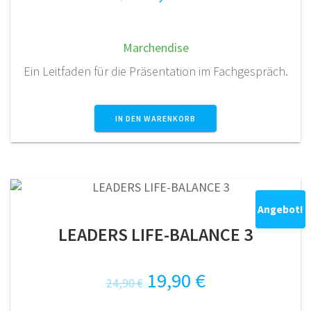
Preis
Preis
war:
ist:
Marchendise
5,00 €
4,50 €.
Ein Leitfaden für die Präsentation im Fachgespräch.
IN DEN WARENKORB
Angebot!
LEADERS LIFE-BALANCE 3
Ursprünglicher
Aktueller
19,90
€
24,90
€
Preis
Preis