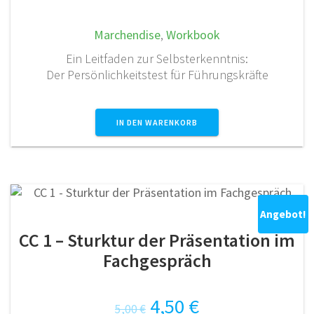
Preis
Preis
war:
ist:
Marchendise
,
Workbook
17,50 €
15,00 €.
Ein Leitfaden zur Selbsterkenntnis:
Der Persönlichkeitstest für Führungskräfte
IN DEN WARENKORB
Angebot!
CC 1 – Sturktur der Präsentation im
Fachgespräch
Ursprünglicher
Aktueller
4,50
€
5,00
€