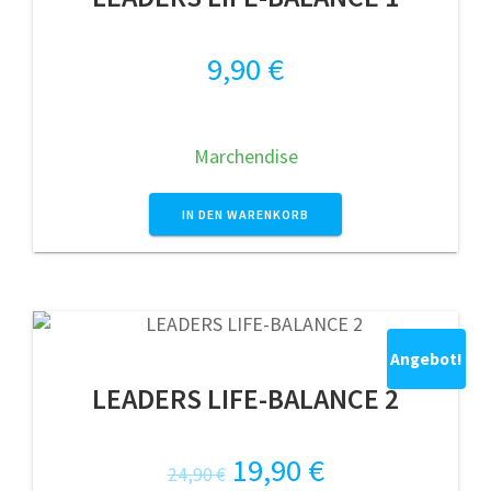
9,90
€
Marchendise
IN DEN WARENKORB
Angebot!
LEADERS LIFE-BALANCE 2
Ursprünglicher
Aktueller
19,90
€
24,90
€