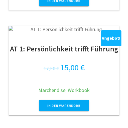
IN DEN WARENKORB
Angebot!
AT 1: Persönlichkeit trifft Führung
Ursprünglicher
Aktueller
15,00
€
17,50
€
Preis
Preis
war:
ist:
Marchendise
,
Workbook
17,50 €
15,00 €.
IN DEN WARENKORB