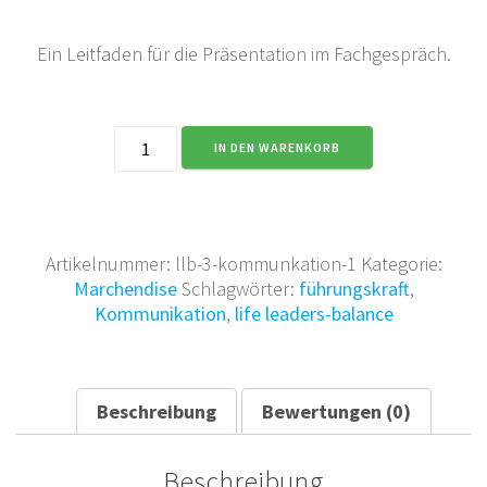
war:
ist:
5,00 €
4,50 €.
Ein Leitfaden für die Präsentation im Fachgespräch.
CC
IN DEN WARENKORB
1
-
Sturktur
der
Präsentation
Artikelnummer:
llb-3-kommunkation-1
Kategorie:
im
Marchendise
Schlagwörter:
führungskraft
,
Fachgespräch
Kommunikation
,
life leaders-balance
Menge
Beschreibung
Bewertungen (0)
Beschreibung