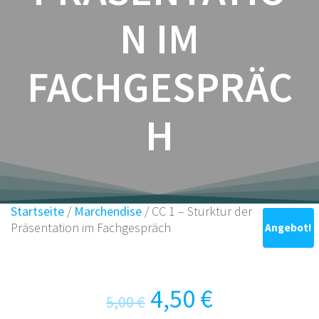
N IM
FACHGESPRÄC
H
Startseite
/
Marchendise
/ CC 1 – Sturktur der
Präsentation im Fachgespräch
Angebot!
Ursprünglicher
Aktueller
4,50
€
5,00
€
Preis
Preis