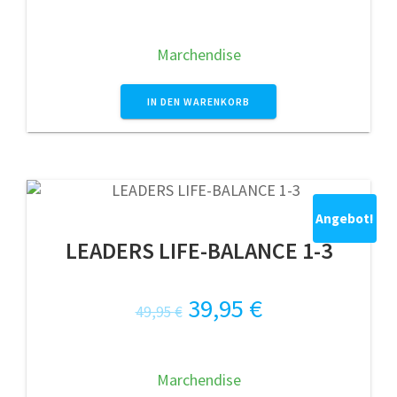
Preis
Preis
war:
ist:
Marchendise
24,90 €
19,90 €.
IN DEN WARENKORB
Angebot!
LEADERS LIFE-BALANCE 1-3
Ursprünglicher
Aktueller
39,95
€
49,95
€
Preis
Preis
war:
ist:
Marchendise