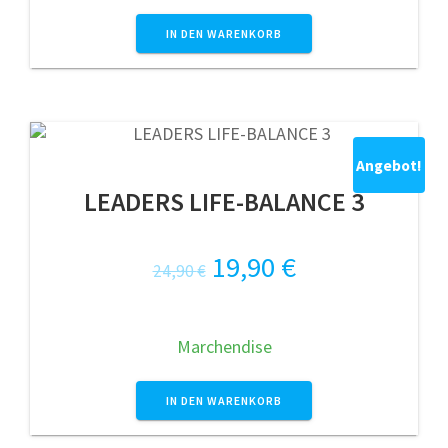
49,95 €
39,95 €.
IN DEN WARENKORB
Angebot!
LEADERS LIFE-BALANCE 3
Ursprünglicher
Aktueller
19,90
€
24,90
€
Preis
Preis
war:
ist:
Marchendise
24,90 €
19,90 €.
IN DEN WARENKORB