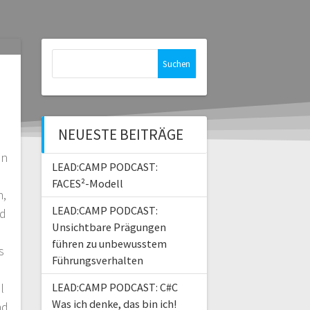
Suchen
nach:
NEUESTE BEITRÄGE
en
LEAD:CAMP PODCAST:
FACES²-Modell
n,
LEAD:CAMP PODCAST:
nd
Unsichtbare Prägungen
führen zu unbewusstem
s
Führungsverhalten
l
LEAD:CAMP PODCAST: C#C
Was ich denke, das bin ich!
nd