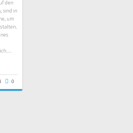
uf den
 sind in
me, um
stalten.
ines
mich…
4
0