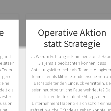
e
Operative Aktion
statt Strategie
ng und
… Warum Führung in Flammen steht! Hab
e sitzen
Sie jemals beobachten können, dass
s Team
Abteilungsleiter mehr als Teamleiter agiere
eigene
Teamleiter als Mitarbeitende erscheinen u
 eine
Betriebsleiter den Eindruck vermitteln, sie
elt die
seien hauptberufliche Feuerwehrleute? Da
rzester
ist leider der turbulente Alltag vieler
kussion.
Unternehmen! Haben Sie sich schon einma
hrung!…
gefragt, welche Gründe es geben könnte u