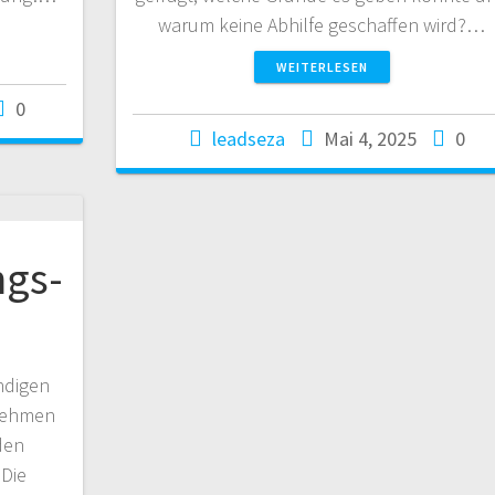
warum keine Abhilfe geschaffen wird?…
WEITERLESEN
0
leadseza
Mai 4, 2025
0
ngs-
ändigen
nehmen
den
 Die