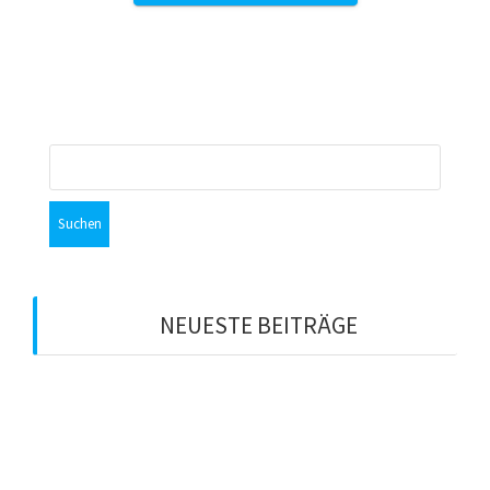
Suchen
nach:
NEUESTE BEITRÄGE
LEAD:CAMP PODCAST: FACES²-Modell
LEAD:CAMP PODCAST: Unsichtbare Prägungen
führen zu unbewusstem Führungsverhalten
LEAD:CAMP PODCAST: C#C Was ich denke, das bin