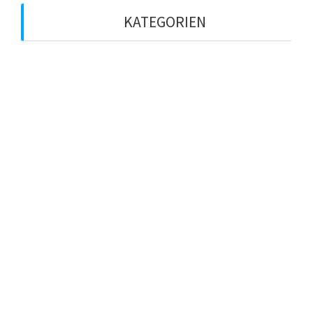
KATEGORIEN
Arbeits- und Gesundheitsschutz
Coaching
Cross:Coaching
Cross:Coaching Selbastcoaching
Führungspsychologie
Führungsstile
Job & Beruf
Leadership Basics
Persönlichkeitsentwicklung
PODCAST