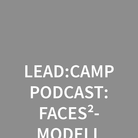
Zum
Inhalt
springen
LEAD:CAMP
PODCAST:
FACES²-
MODELL